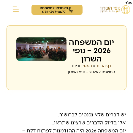
בס"ד
הצטרפו למשפחה
072-397-4677
צור קשר
תרבות ופנאי
דיירים מספרים
יום המשפחה
2026 – נופי
השרון
דף הבית
»
המגזין
»
יום
המשפחה 2026 – נופי השרון
יש דברים שלא נכנסים לברושור.
אלו בדיוק הדברים שרצינו שתראו…
יום המשפחה 2026 היה ההזדמנות לפתוח דלת –